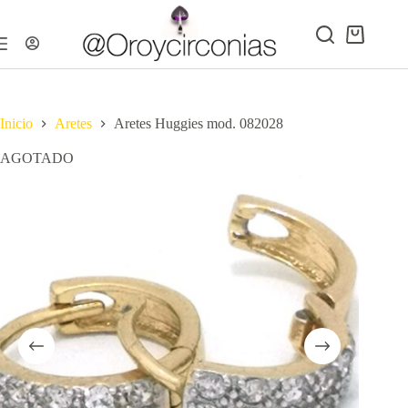
Saltar
¡Agotado!
al
contenido
Carro
de
compra
Inicio
Aretes
Aretes Huggies mod. 082028
AGOTADO