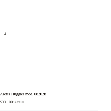
Aretes Huggies mod. 082028
$
331.00
$
439.00
El
El
precio
precio