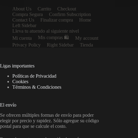
About Us
Carrito
Checkout
Compra Segura
Confirm Subscription
Contact Us
Finalizar compra
Home
Left Sidebar
Lleva tu atuendo al siguiente nivel
Mis compras 🛍️
Mi cuenta
My account
Privacy Policy
Right Sidebar
Tienda
Ligas importantes
Políticas de Privacidad
Cookies
Términos & Condiciones
El envío
Se ofrecen múltiples formas de envío para poder
elegir por precio y rapidez. Sólo agregue su código
postal para que se calcule el costo.