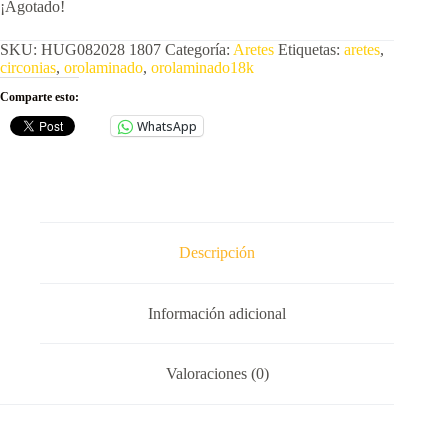
¡Agotado!
original
actual
era:
es:
$439.00.
$331.00.
SKU:
HUG082028 1807
Categoría:
Aretes
Etiquetas:
aretes
,
circonias
,
orolaminado
,
orolaminado18k
Comparte esto:
WhatsApp
Descripción
Información adicional
Valoraciones (0)