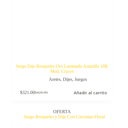
Juego Dije Broqueles Oro Laminado Amarillo 18K
Mod. Cruces
Aretes
,
Dijes
,
Juegos
Añadir al carrito
$
321.00
$
426.00
El
El
precio
precio
original
actual
era:
es:
OFERTA
$426.00.
$321.00.