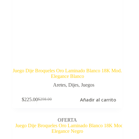
Juego Dije Broqueles Oro Laminado Blanco 18K Mod.
Elegance Blanco
Aretes
,
Dijes
,
Juegos
Añadir al carrito
$
225.00
$
298.00
El
El
precio
precio
original
actual
era:
es:
OFERTA
$298.00.
$225.00.