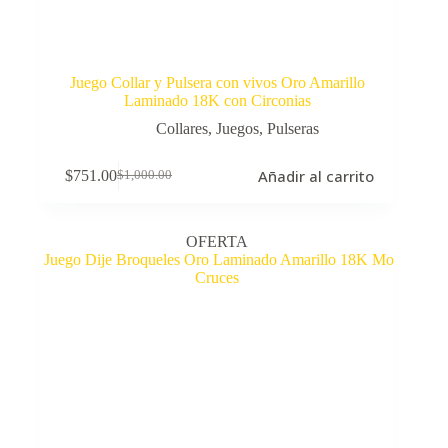
Juego Collar y Pulsera con vivos Oro Amarillo
Laminado 18K con Circonias
Collares
,
Juegos
,
Pulseras
Añadir al carrito
$
751.00
$
1,000.00
El
El
precio
precio
original
actual
era:
es:
OFERTA
$1,000.00.
$751.00.