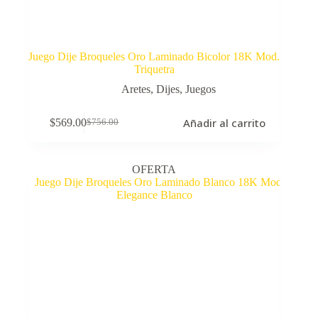
Juego Dije Broqueles Oro Laminado Bicolor 18K Mod.
Triquetra
Aretes
,
Dijes
,
Juegos
Añadir al carrito
$
569.00
$
756.00
El
El
precio
precio
original
actual
era:
es:
OFERTA
$756.00.
$569.00.