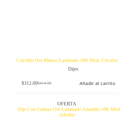
Crucifijo Oro Blanco Laminado 18K Mod. Círculos
Dijes
Añadir al carrito
$
312.00
$
414.00
El
El
precio
precio
original
actual
era:
es:
OFERTA
$414.00.
$312.00.