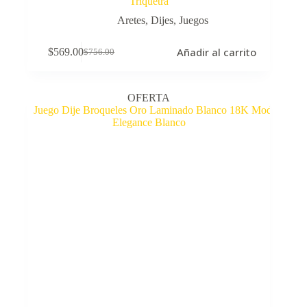
Triquetra
Aretes
,
Dijes
,
Juegos
Añadir al carrito
$
569.00
$
756.00
El
El
precio
precio
original
actual
era:
es:
OFERTA
$756.00.
$569.00.