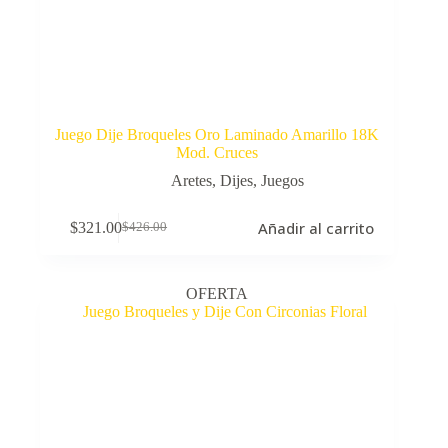
Juego Dije Broqueles Oro Laminado Amarillo 18K
Mod. Cruces
Aretes
,
Dijes
,
Juegos
Añadir al carrito
$
321.00
$
426.00
El
El
precio
precio
original
actual
era:
es:
OFERTA
$426.00.
$321.00.