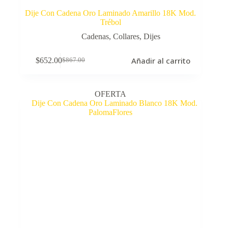
Dije Con Cadena Oro Laminado Amarillo 18K Mod.
Trébol
Cadenas
,
Collares
,
Dijes
Añadir al carrito
$
652.00
$
867.00
El
El
precio
precio
original
actual
era:
es:
OFERTA
$867.00.
$652.00.