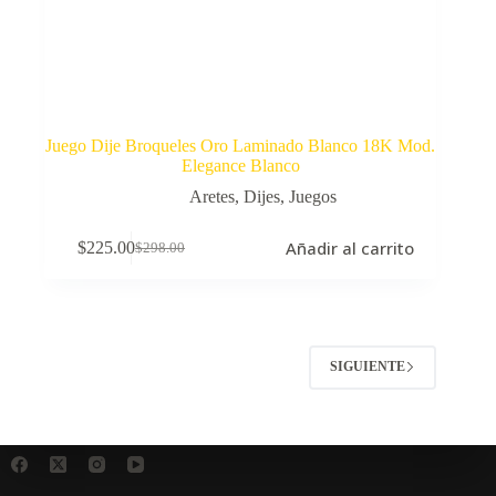
Juego Dije Broqueles Oro Laminado Blanco 18K Mod.
Elegance Blanco
Aretes
,
Dijes
,
Juegos
Añadir al carrito
$
225.00
$
298.00
El
El
precio
precio
original
actual
era:
es:
$298.00.
$225.00.
SIGUIENTE