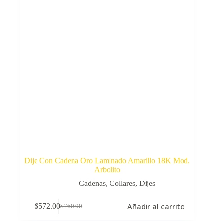
Dije Con Cadena Oro Laminado Amarillo 18K Mod.
Arbolito
Cadenas
,
Collares
,
Dijes
Añadir al carrito
$
572.00
$
760.00
El
El
precio
precio