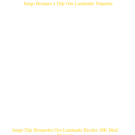
$558.00.
$420.00.
Juego Dije Broqueles Oro Laminado Bicolor 18K Mod.