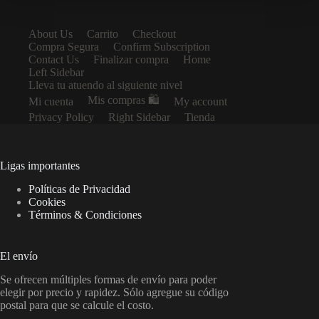
About Us
Carrito
Checkout
Compra Segura
Confirm Subscription
Contact Us
Finalizar compra
Home
Left Sidebar
Lleva tu atuendo al siguiente nivel
Mis compras 🛍️
Mi cuenta
My account
Privacy Policy
Right Sidebar
Tienda
Ligas importantes
Políticas de Privacidad
Cookies
Términos & Condiciones
El envío
Se ofrecen múltiples formas de envío para poder
elegir por precio y rapidez. Sólo agregue su código
postal para que se calcule el costo.