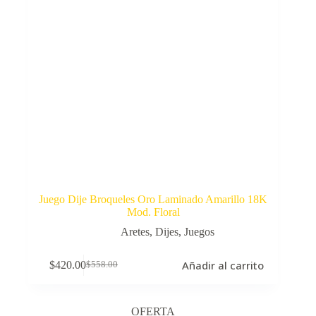
Juego Dije Broqueles Oro Laminado Amarillo 18K
Mod. Floral
Aretes
,
Dijes
,
Juegos
Añadir al carrito
$
420.00
$
558.00
El
El
precio
precio
original
actual
era:
es:
OFERTA