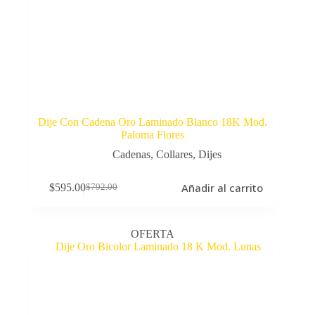
Dije Con Cadena Oro Laminado Blanco 18K Mod.
Paloma Flores
Cadenas
,
Collares
,
Dijes
Añadir al carrito
$
595.00
$
792.00
El
El
precio
precio
original
actual
era:
es:
OFERTA
$792.00.
$595.00.