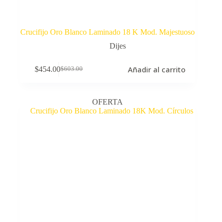
Crucifijo Oro Blanco Laminado 18 K Mod. Majestuoso
Dijes
Añadir al carrito
$
454.00
$
603.00
El
El
precio
precio
original
actual
era:
es:
OFERTA
$603.00.
$454.00.