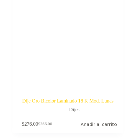
Dije Oro Bicolor Laminado 18 K Mod. Lunas
Dijes
Añadir al carrito
$
276.00
$
366.00
El
El
precio
precio
original
actual