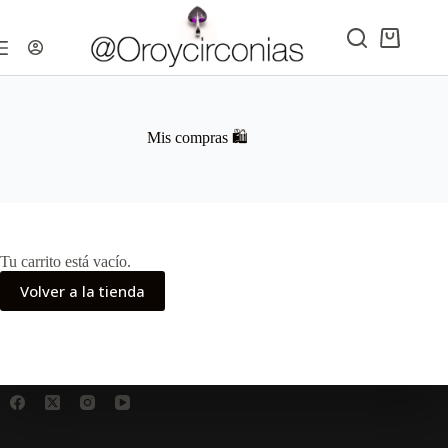
Saltar
al
contenido
Carro
de
compra
Mis compras 🛍️
Tu carrito está vacío.
Volver a la tienda