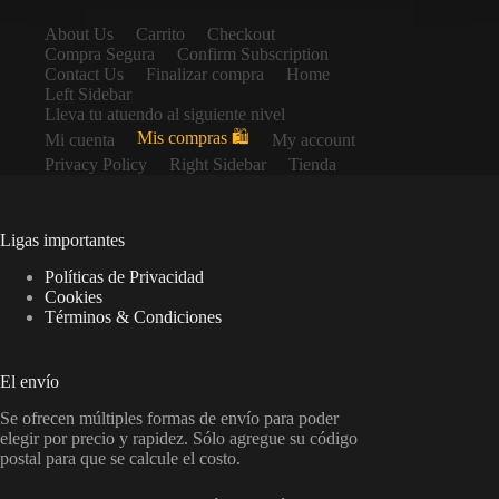
About Us
Carrito
Checkout
Compra Segura
Confirm Subscription
Contact Us
Finalizar compra
Home
Left Sidebar
Lleva tu atuendo al siguiente nivel
Mis compras 🛍️
Mi cuenta
My account
Privacy Policy
Right Sidebar
Tienda
Ligas importantes
Políticas de Privacidad
Cookies
Términos & Condiciones
El envío
Se ofrecen múltiples formas de envío para poder
elegir por precio y rapidez. Sólo agregue su código
postal para que se calcule el costo.