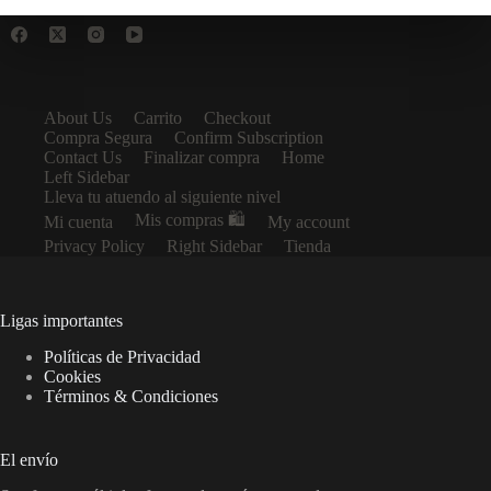
About Us
Carrito
Checkout
Compra Segura
Confirm Subscription
Contact Us
Finalizar compra
Home
Left Sidebar
Lleva tu atuendo al siguiente nivel
Mis compras 🛍️
Mi cuenta
My account
Privacy Policy
Right Sidebar
Tienda
Ligas importantes
Políticas de Privacidad
Cookies
Términos & Condiciones
El envío