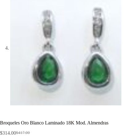
Broqueles Oro Blanco Laminado 18K Mod. Almendras
$
314.00
$
417.00
El
El