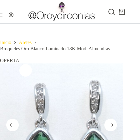
Saltar
al
contenido
Carro
de
compra
Inicio
Aretes
Broqueles Oro Blanco Laminado 18K Mod. Almendras
OFERTA