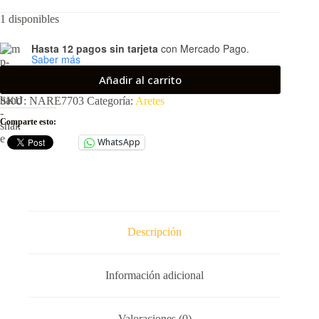
precio
precio
1 disponibles
original
actual
era:
es:
$417.00.
$314.00.
Hasta 12 pagos sin tarjeta
con Mercado Pago.
Saber más
Añadir al carrito
SKU:
NARE7703
Categoría:
Aretes
Comparte esto:
WhatsApp
Descripción
Información adicional
Valoraciones (0)