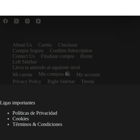
About Us
Carrito
Checkout
Compra Segura
Confirm Subscription
Contact Us
Finalizar compra
Home
Left Sidebar
Lleva tu atuendo al siguiente nivel
Mis compras 🛍️
Mi cuenta
My account
Privacy Policy
Right Sidebar
Tienda
Ligas importantes
Políticas de Privacidad
Cookies
Términos & Condiciones