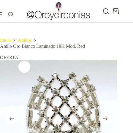
Saltar
al
contenido
Carro
de
compra
Inicio
Anillos
Anillo Oro Blanco Laminado 18K Mod. Red
OFERTA