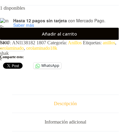
precio
precio
1 disponibles
original
actual
era:
es:
$734.00.
$552.00.
Hasta 12 pagos sin tarjeta
con Mercado Pago.
Saber más
Añadir al carrito
SKU:
ANI138182 1807
Categoría:
Anillos
Etiquetas:
anillos
,
orolaminado
,
orolaminado18k
Comparte esto:
WhatsApp
Descripción
Información adicional