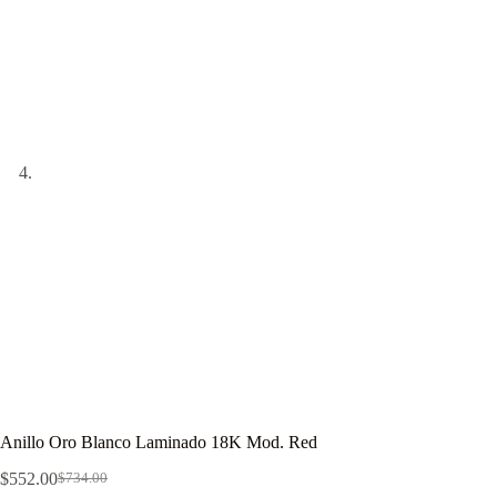
Anillo Oro Blanco Laminado 18K Mod. Red
$
552.00
$
734.00
El
El