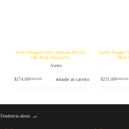
Aretes Huggies Oro Laminado Bicolor
Aretes Huggie O
18K Mod. Palma (01)
Mod. 
Aretes
Añadir al carrito
$
274.00
$
231.00
$
363.00
$
306.00
El
El
El
El
precio
precio
precio
precio
original
actual
original
actual
era:
es:
era:
es:
$363.00.
$274.00.
$306.00
$231.00
Tendencia ahora