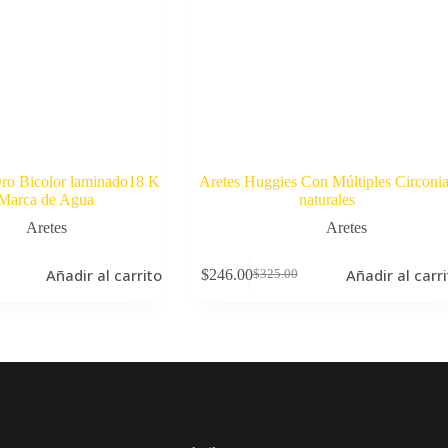
ro Bicolor laminado18 K
Aretes Huggies Con Múltiples Circonia
Marca de Agua
naturales
Aretes
Aretes
Añadir al carrito
Añadir al carr
$
246.00
$
325.00
El
El
precio
precio
original
actual
era:
es:
.
.
$325.00.
$246.00.