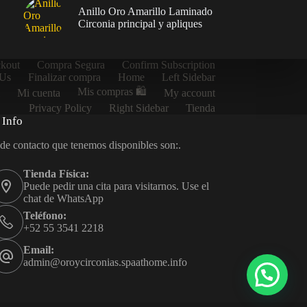
Anillo Oro Amarillo Laminado
Circonia principal y apliques
kout
Compra Segura
Confirm Subscription
 Us
Finalizar compra
Home
Left Sidebar
Mis compras 🛍️
Mi cuenta
My account
Privacy Policy
Right Sidebar
Tienda
 Info
 de contacto que tenemos disponibles son:.
Tienda Física:
Puede pedir una cita para visitarnos. Use el
chat de WhatsApp
Teléfono:
+52 55 3541 2218
Email:
admin@oroycirconias.spaathome.info