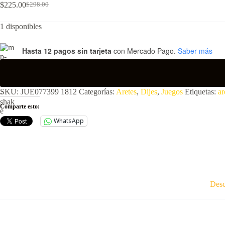
$
225.00
$
298.00
El
El
precio
precio
1 disponibles
original
actual
era:
es:
$298.00.
$225.00.
Hasta 12 pagos sin tarjeta
con Mercado Pago.
Saber más
SKU:
JUE077399 1812
Categorías:
Aretes
,
Dijes
,
Juegos
Etiquetas:
ar
Comparte esto:
WhatsApp
Desc