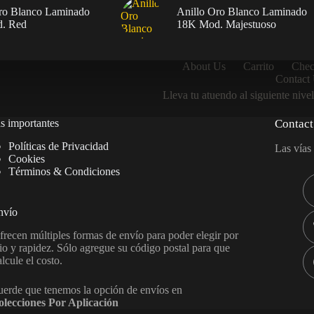
ro Blanco Laminado
Anillo Oro Blanco Laminado
. Red
18K Mod. Majestuoso
About Us
Carrito
Chec
Contact
Lleva tu atuendo al siguiente nivel
s importantes
Contact
Políticas de Privacidad
Las vías
Cookies
Términos & Condiciones
nvío
frecen múltiples formas de envío para poder elegir por
io y rapidez. Sólo agregue su código postal para que
alcule el costo.
erde que tenemos la opción de envíos en
olecciones Por Aplicación