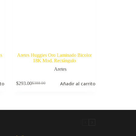
s
Aretes Huggies Oro Laminado Bicolor
18K Mod. Rectángulo
Aretes
ito
Añadir al carrito
$
293.00
$
388.00
El
El
precio
precio
original
actual
era:
es:
$388.00.
$293.00.