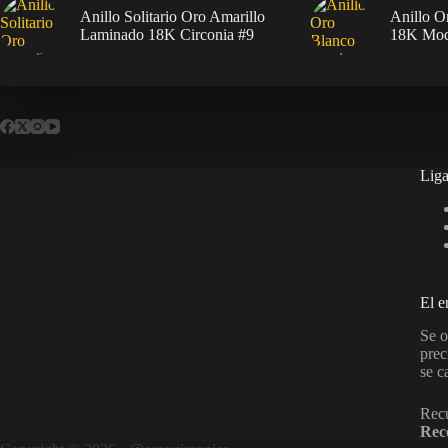
Anillo Solitario Oro Amarillo
Anillo O
Laminado 18K Circonia #9
18K Mod
Liga
El e
Se o
prec
se c
Recu
Rec