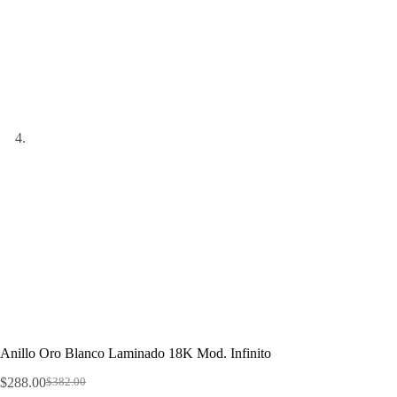
Anillo Oro Blanco Laminado 18K Mod. Infinito
$
288.00
$
382.00
El
El