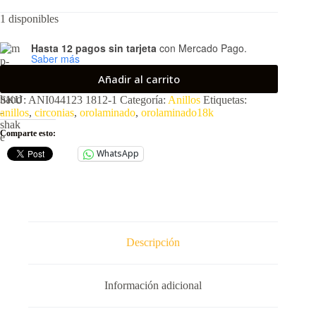
precio
precio
1 disponibles
original
actual
era:
es:
$382.00.
$288.00.
Hasta 12 pagos sin tarjeta
con Mercado Pago.
Saber más
Añadir al carrito
SKU:
ANI044123 1812-1
Categoría:
Anillos
Etiquetas:
anillos
,
circonias
,
orolaminado
,
orolaminado18k
Comparte esto:
WhatsApp
Descripción
Información adicional