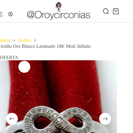
Saltar
al
contenido
Carro
de
compra
Inicio
Anillos
Anillo Oro Blanco Laminado 18K Mod. Infinito
OFERTA