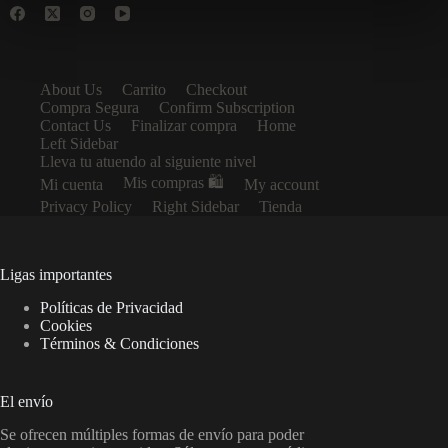
About Us
Carrito
Checkout
Compra Segura
Confirm Subscription
Contact Us
Finalizar compra
Home
Left Sidebar
Lleva tu atuendo al siguiente nivel
Mis compras 🛍️
Mi cuenta
My account
Privacy Policy
Right Sidebar
Tienda
Ligas importantes
Políticas de Privacidad
Cookies
Términos & Condiciones
El envío
Se ofrecen múltiples formas de envío para poder