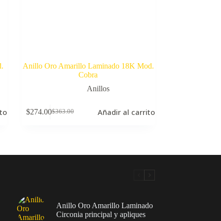
.
Anillo Oro Amarillo Laminado 18K Mod.
Cobra
Anillos
ito
Añadir al carrito
$
274.00
$
363.00
El
El
precio
precio
original
actual
era:
es:
$363.00.
$274.00.
Anillo Oro Amarillo Laminado
Circonia principal y apliques