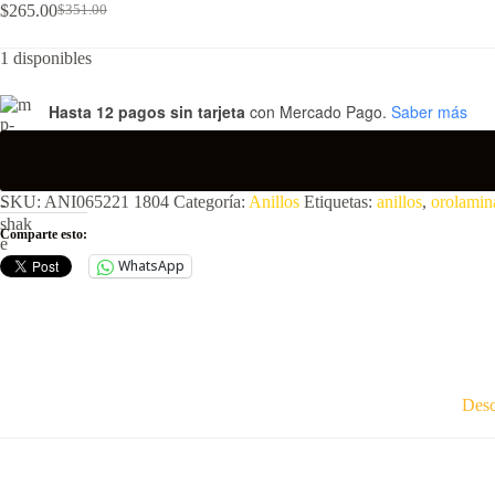
$
265.00
$
351.00
El
El
precio
precio
1 disponibles
original
actual
era:
es:
$351.00.
$265.00.
Hasta 12 pagos sin tarjeta
con Mercado Pago.
Saber más
SKU:
ANI065221 1804
Categoría:
Anillos
Etiquetas:
anillos
,
orolamin
Comparte esto:
WhatsApp
Desc