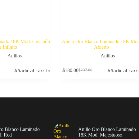
inado 18K Mod. Creación
Anillo Oro Blanco Laminado 18K Mod
e Infinito
Abierto
Anillos
Anillos
Añadir al carrito
Añadir al carr
$
180.00
$
237.00
El
El
precio
precio
original
actual
era:
es:
.
.
$237.00.
$180.00.
ro Blanco Laminado
Anillo Oro Blanco Laminado
. Red
18K Mod. Majestuoso