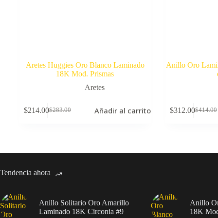
Aretes Huggies Oro Blanco Laminado
Anillo Oro Lam
18K Mod. Prismas
Aretes
Añadir al carrito
$
214.00
$
312.00
$
283.00
$
414.00
El
El
El
El
precio
precio
precio
precio
original
actual
original
actual
era:
es:
era:
es:
$283.00.
$214.00.
$414.00
$312.00
Tendencia ahora
Anillo Solitario Oro Amarillo
Anillo O
Laminado 18K Circonia #9
18K Mod